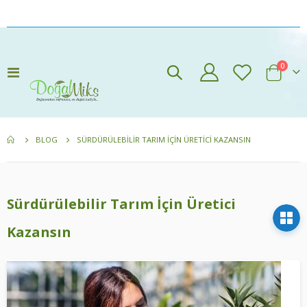
öğeler
0
Navigasyon
Cart
aç/kapat
BLOG
SÜRDÜRÜLEBILIR TARIM İÇIN ÜRETICI KAZANSIN
Sürdürülebilir Tarım İçin Üretici
Kazansın