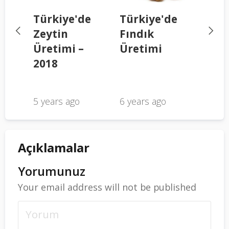
e
Türkiye'de
Türkiye'de
Tür
Zeytin
Fındık
Zey
e
Üretimi –
Üretimi
Üret
ı
2018
Zeyt
Tük
5 years ago
6 years ago
6 yea
Açıklamalar
Yorumunuz
Your email address will not be published